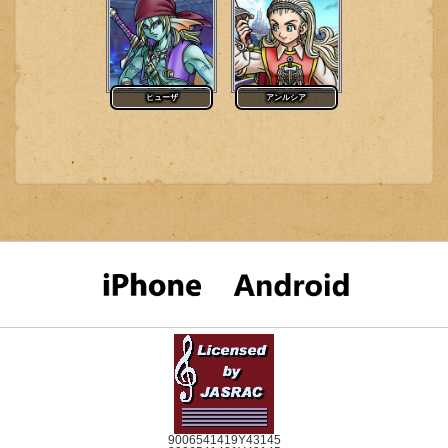
ヒューザ
アンルシア
9006541419Y43145