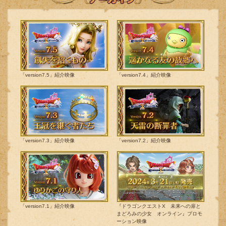
「version7.5」紹介映像
「version7.4」紹介映像
「version7.3」紹介映像
「version7.2」紹介映像
「version7.1」紹介映像
『ドラゴンクエストX 未来への扉と
まどろみの少女 オンライン』プロモ
ーション映像