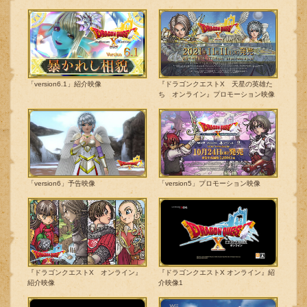
「version6.1」紹介映像
『ドラゴンクエストX 天星の英雄た
ち オンライン』プロモーション映像
「version6」予告映像
「version5」プロモーション映像
『ドラゴンクエストX オンライン』
『ドラゴンクエストX オンライン』紹
紹介映像
介映像1