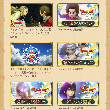
『ドラゴンクエストX いにしえの竜
「version6.5」紹介映像
の伝承 オンライン』（ver.3）予告
編映像
【ドラクエインパルス】『ドラゴンク
「version6.4」紹介映像
エストX 天星の英雄たち オンライ
ン』プロモーション映像
「version6.3」紹介映像
「version6.2」紹介映像